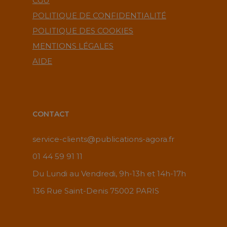
CGU
POLITIQUE DE CONFIDENTIALITÉ
POLITIQUE DES COOKIES
MENTIONS LÉGALES
AIDE
CONTACT
service-clients@publications-agora.fr
01 44 59 91 11
Du Lundi au Vendredi, 9h-13h et 14h-17h
136 Rue Saint-Denis 75002 PARIS