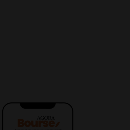
POLITIQUE DE CONFIDENTIALITÉ
POLITIQUE DES COOKIES
MENTIONS LÉGALES
AIDE
CONTACT
service-clients@publications-agora.fr
01 44 59 91 11
Du Lundi au Vendredi, 9h-13h et 14h-17h
136 Rue Saint-Denis 75002 PARIS