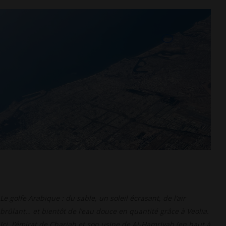
Le golfe Arabique : du sable, un soleil écrasant, de l’air
brûlant… et bientôt de l’eau douce en quantité grâce à Veolia.
Ici, l’émirat de Charjah et son usine de Al-Hamriyah (en haut à