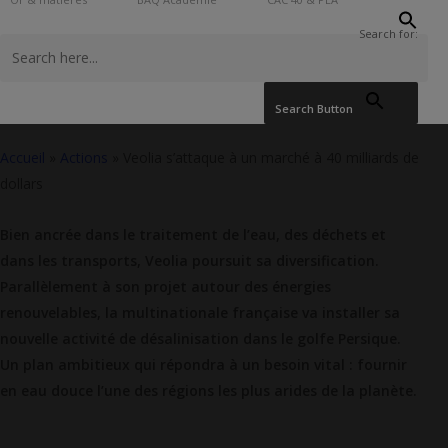
Search for:
Etienne Henri
3 juin 2024
Search Button
Accueil
»
Actions
»
Veolia s’attaque à un marché à 40 milliards de
dollars
Bien ancrée dans le traitement de l’eau, des déchets et
dans les transports, Veolia poursuit sa diversification.
Parallèlement à son projet autour des énergies
renouvelables, la multinationale française va installer sa
nouvelle activité de désalinisation dans le golfe Persique.
Un plan ambitieux qui répondra à un besoin vital : fournir
en eau douce l’une des régions les plus arides de la planète.