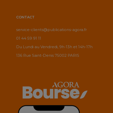
CONTACT
service-clients@publications-agora.fr
01 44 59 91 11
Du Lundi au Vendredi, 9h-13h et 14h-17h
136 Rue Saint-Denis 75002 PARIS