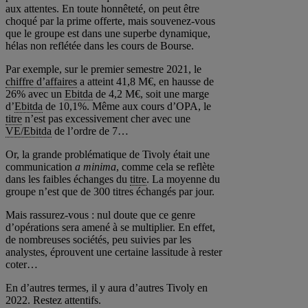
aux attentes. En toute honnêteté, on peut être
choqué par la prime offerte, mais souvenez-vous
que le groupe est dans une superbe dynamique,
hélas non reflétée dans les cours de Bourse.
Par exemple, sur le premier semestre 2021, le
chiffre d’affaires
a atteint 41,8 M€, en hausse de
26% avec un
Ebitda
de 4,2 M€, soit une marge
d’
Ebitda
de 10,1%. Même aux cours d’OPA, le
titre
n’est pas excessivement cher avec une
VE/Ebitda
de l’ordre de 7…
Or, la grande problématique de Tivoly était une
communication
a minima
, comme cela se reflète
dans les faibles échanges du
titre
. La moyenne du
groupe n’est que de 300 titres échangés par jour.
Mais rassurez-vous : nul doute que ce genre
d’opérations sera amené à se multiplier. En effet,
de nombreuses sociétés, peu suivies par les
analystes, éprouvent une certaine lassitude à rester
coter…
En d’autres termes, il y aura d’autres Tivoly en
2022. Restez attentifs.