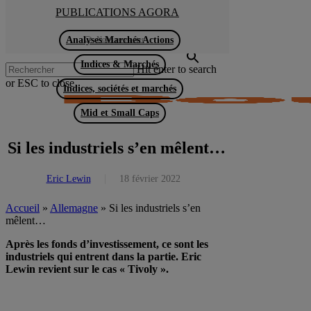
Skip
PUBLICATIONS AGORA
to
Close
main
Analyses Marchés Actions
Nous contacter
Menu
content
Menu
Indices & Marchés
Hit enter to search
or ESC to close
Indices, sociétés et marchés
Close
Search
Mid et Small Caps
Si les industriels s’en mêlent…
Eric Lewin
18 février 2022
Accueil
»
Allemagne
»
Si les industriels s’en
mêlent…
Après les fonds d’investissement, ce sont les
industriels qui entrent dans la partie. Eric
Lewin revient sur le cas « Tivoly ».