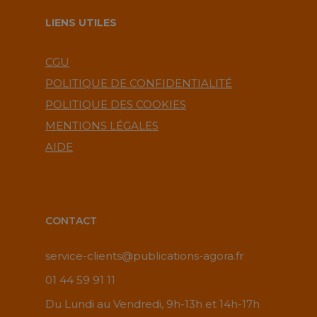
LIENS UTILES
CGU
POLITIQUE DE CONFIDENTIALITÉ
POLITIQUE DES COOKIES
MENTIONS LÉGALES
AIDE
CONTACT
service-clients@publications-agora.fr
01 44 59 91 11
Du Lundi au Vendredi, 9h-13h et 14h-17h