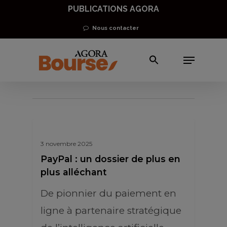
Skip
PUBLICATIONS AGORA
to
Nous contacter
main
Menu
content
paypal
3 novembre 2025
PayPal : un dossier de plus en
plus alléchant
De pionnier du paiement en
ligne à partenaire stratégique