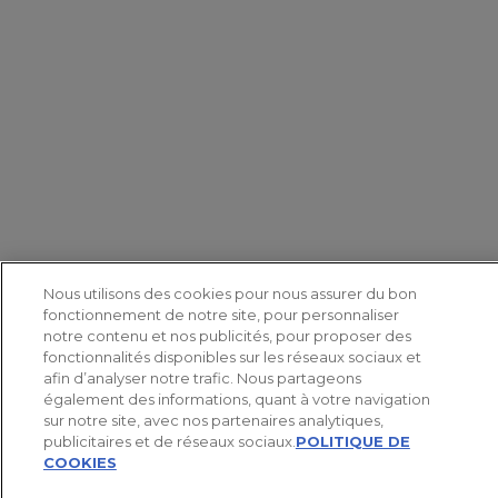
Nous utilisons des cookies pour nous assurer du bon
fonctionnement de notre site, pour personnaliser
notre contenu et nos publicités, pour proposer des
fonctionnalités disponibles sur les réseaux sociaux et
afin d’analyser notre trafic. Nous partageons
également des informations, quant à votre navigation
sur notre site, avec nos partenaires analytiques,
publicitaires et de réseaux sociaux.
POLITIQUE DE
COOKIES