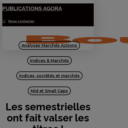
Skip
PUBLICATIONS AGORA
to
Nous contacter
main
Menu
content
Analyses Marchés Actions
Indices & Marchés
Indices, sociétés et marchés
Mid et Small Caps
Les semestrielles
ont fait valser les