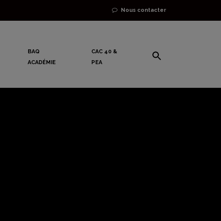
Nous contacter
BAQ
CAC 40 &
ACADÉMIE
PEA
ur sur la