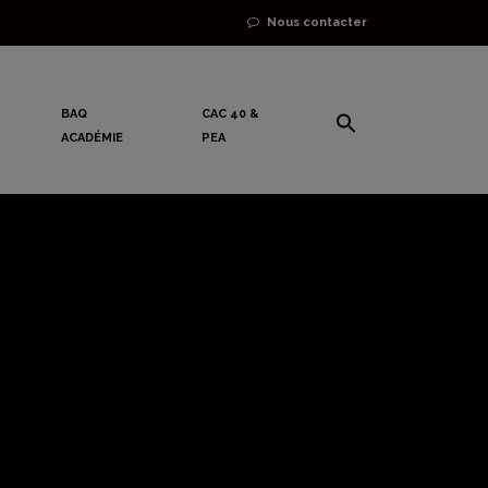
Nous contacter
BAQ
CAC 40 &
ACADÉMIE
PEA
ue ?