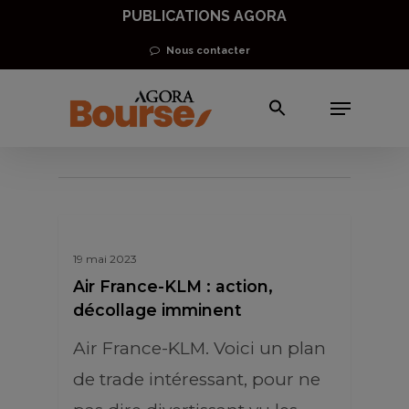
Skip
PUBLICATIONS AGORA
to
Nous contacter
main
Menu
content
plan de trade
19 mai 2023
Air France-KLM : action,
décollage imminent
Air France-KLM. Voici un plan
de trade intéressant, pour ne