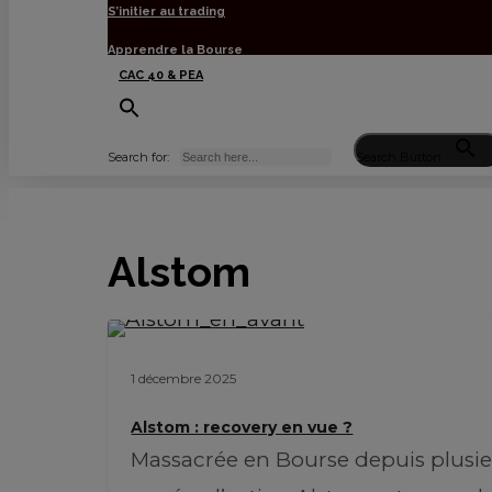
S’initier au trading
Apprendre la Bourse
CAC 40 & PEA
Search for:
Search Button
Alstom
1 décembre 2025
Alstom : recovery en vue ?
Massacrée en Bourse depuis plusi