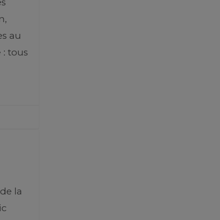
es
n,
es au
: tous
!
de la
ic