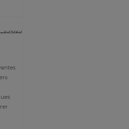
vantes
ers
ques
irer