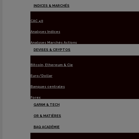
Menu
INDICES & MARCHÉS
CAC 40
Analyses Indices
Analyses Marchés Actions
DEVISES & CRYPTOS
Bitcoin, Ethereum & Cie
Euro/Dollar
Banques centrales
Forex
GAFAM & TECH
OR & MATIÈRES
BAQ ACADÉMIE