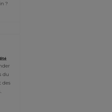
in ?
dité
nder
s du
t des
.