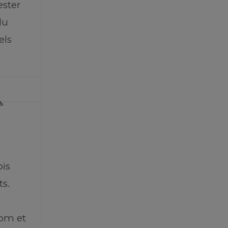
ester
du
els
ois
ts.
tom et