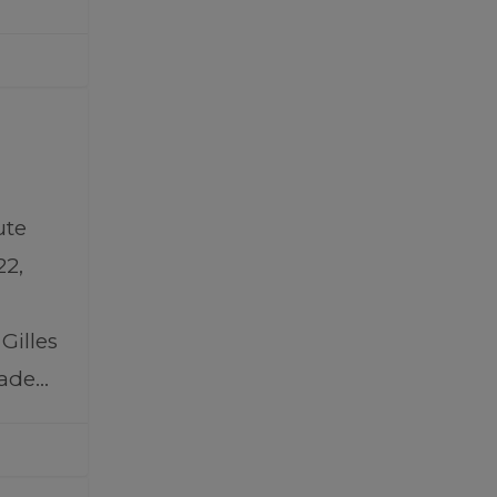
ute
22,
Gilles
rade…