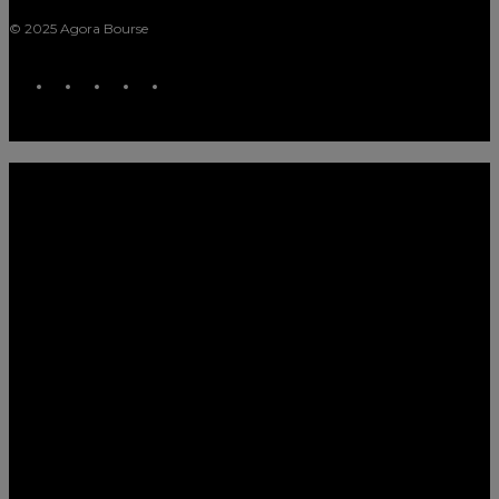
© 2025 Agora Bourse
twitter
facebook
linkedin
youtube
spotify
Close
Indices & Marchés
Menu
CAC 40
Analyses Indices
Analyses Marchés Actions
Devises & Cryptos
Bitcoin, Ethereum & Cie
Euro/Dollar
Banques centrales
Forex