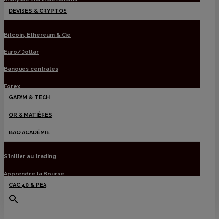
DEVISES & CRYPTOS
Bitcoin, Ethereum & Cie
Euro/Dollar
Banques centrales
Forex
GAFAM & TECH
OR & MATIÈRES
BAQ ACADÉMIE
S’initier au trading
Apprendre la Bourse
CAC 40 & PEA