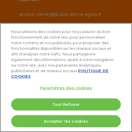
service-clients@publications-agora.fr
01 44 59 91 11
Nous utilisons des cookies pour nous assurer du bon
Du Lundi au Vendredi, 9h-13h et 14h-17h
fonctionnement de notre site, pour personnaliser
notre contenu et nos publicités, pour proposer des
136 Rue Saint-Denis 75002 PARIS
fonctionnalités disponibles sur les réseaux sociaux et
afin d’analyser notre trafic. Nous partageons
également des informations, quant à votre navigation
sur notre site, avec nos partenaires analytiques,
publicitaires et de réseaux sociaux.
POLITIQUE DE
COOKIES
Paramètres des cookies
Tout Refuser
5 Valeurs pour doubler votre PEA
Accepter les cookies
Télécharger