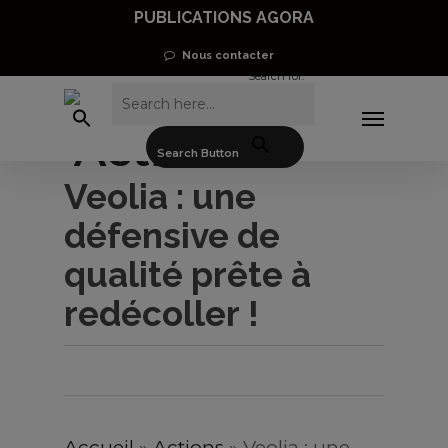
Skip
PUBLICATIONS AGORA
to
Nous contacter
Search for:
main
Menu
content
Actions
Search Button
Veolia : une
défensive de
qualité prête à
redécoller !
Accueil
»
Actions
»
Veolia : une