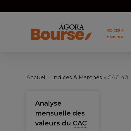
Skip
to
main
INDICES &
content
MARCHÉS
Accueil
»
Indices & Marchés
»
CAC 40
Analyse
mensuelle des
valeurs du
CAC